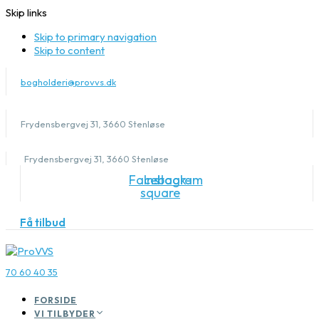
Skip links
Skip to primary navigation
Skip to content
bogholderi@provvs.dk
Frydensbergvej 31, 3660 Stenløse
Frydensbergvej 31, 3660 Stenløse
Facebook-
Instagram
square
Få tilbud
70 60 40 35
FORSIDE
VI TILBYDER