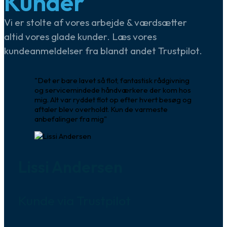
Kunder
Vi er stolte af vores arbejde & værdsætter
altid vores glade kunder. Læs vores
kundeanmeldelser fra blandt andet Trustpilot.
"Det er bare lavet så flot, fantastisk rådgivning
og servicemindede håndværkere der kom hos
mig. Alt var ryddet flot op efter hvert besøg og
aftaler blev overholdt. Kun de varmeste
anbefalinger fra mig"
Lissi Andersen
Kunde via Trustpilot