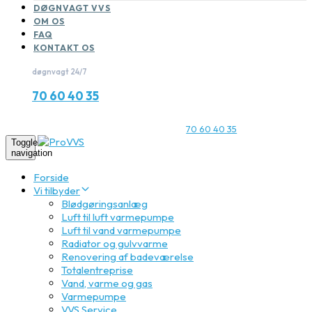
DØGNVAGT VVS
OM OS
FAQ
KONTAKT OS
døgnvagt 24/7
70 60 40 35
70 60 40 35
Toggle
navigation
Forside
Vi tilbyder
Blødgøringsanlæg
Luft til luft varmepumpe
Luft til vand varmepumpe
Radiator og gulvvarme
Renovering af badeværelse
Totalentreprise
Vand, varme og gas
Varmepumpe
VVS Service