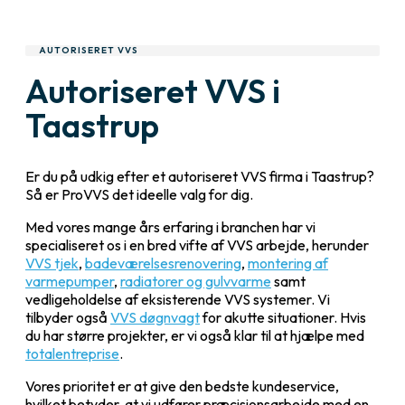
AUTORISERET VVS
Autoriseret VVS i
Taastrup
Er du på udkig efter et autoriseret VVS firma i Taastrup?
Så er ProVVS det ideelle valg for dig.
Med vores mange års erfaring i branchen har vi
specialiseret os i en bred vifte af VVS arbejde, herunder
VVS tjek
,
badeværelsesrenovering
,
montering af
varmepumper
,
radiatorer og gulvvarme
samt
vedligeholdelse af eksisterende VVS systemer. Vi
tilbyder også
VVS døgnvagt
for akutte situationer. Hvis
du har større projekter, er vi også klar til at hjælpe med
totalentreprise
.
Vores prioritet er at give den bedste kundeservice,
hvilket betyder, at vi udfører præcisionsarbejde med en