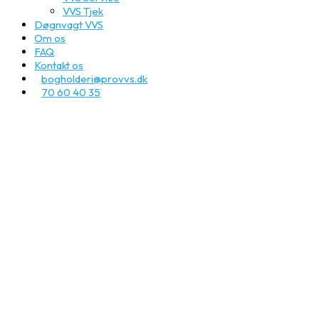
VVS Tjek
Døgnvagt VVS
Om os
FAQ
Kontakt os
bogholderi@provvs.dk
70 60 40 35