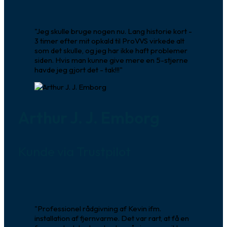
"Jeg skulle bruge nogen nu. Lang historie kort -
3 timer efter mit opkald til ProVVS virkede alt
som det skulle, og jeg har ikke haft problemer
siden. Hvis man kunne give mere en 5-stjerne
havde jeg gjort det - tak!!!"
Arthur J. J. Emborg
Kunde via Trustpilot
"Professionel rådgivning af Kevin ifm.
installation af fjernvarme. Det var rart, at få en