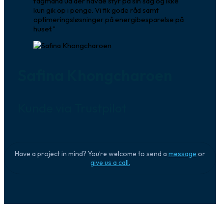
fagmand ud der havde styr på sin sag og ikke
kun gik op i penge. Vi fik gode råd samt
optimeringsløsninger på energibesparelse på
huset."
Safina Khongcharoen
Kunde via Trustpilot
Have a project in mind? You’re welcome to send a
message
or
give us a call.