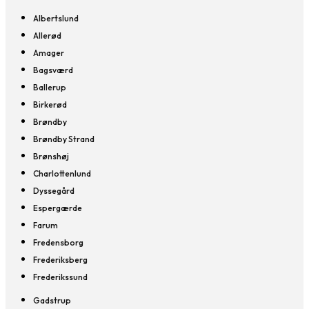
Albertslund
Allerød
Amager
Bagsværd
Ballerup
Birkerød
Brøndby
Brøndby Strand
Brønshøj
Charlottenlund
Dyssegård
Espergærde
Farum
Fredensborg
Frederiksberg
Frederikssund
Gadstrup