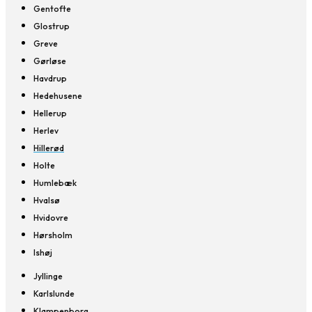
Gentofte
Glostrup
Greve
Gørløse
Havdrup
Hedehusene
Hellerup
Herlev
Hillerød
Holte
Humlebæk
Hvalsø
Hvidovre
Hørsholm
Ishøj
Jyllinge
Karlslunde
Klampenborg