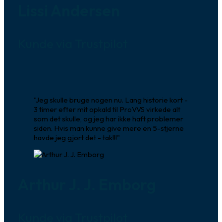
Lissi Andersen
Kunde via Trustpilot
"Jeg skulle bruge nogen nu. Lang historie kort -
3 timer efter mit opkald til ProVVS virkede alt
som det skulle, og jeg har ikke haft problemer
siden. Hvis man kunne give mere en 5-stjerne
havde jeg gjort det - tak!!!"
Arthur J. J. Emborg
Kunde via Trustpilot