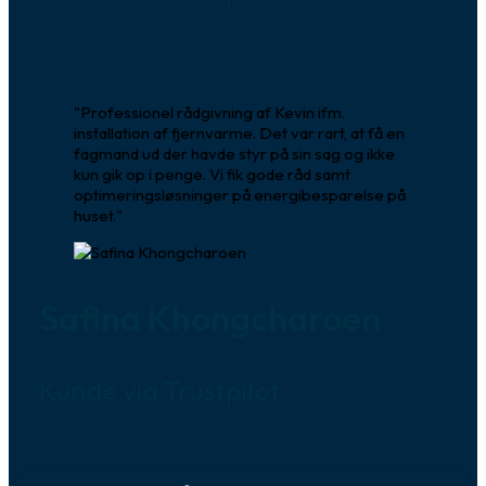
"Professionel rådgivning af Kevin ifm.
installation af fjernvarme. Det var rart, at få en
fagmand ud der havde styr på sin sag og ikke
kun gik op i penge. Vi fik gode råd samt
optimeringsløsninger på energibesparelse på
huset."
Safina Khongcharoen
Kunde via Trustpilot