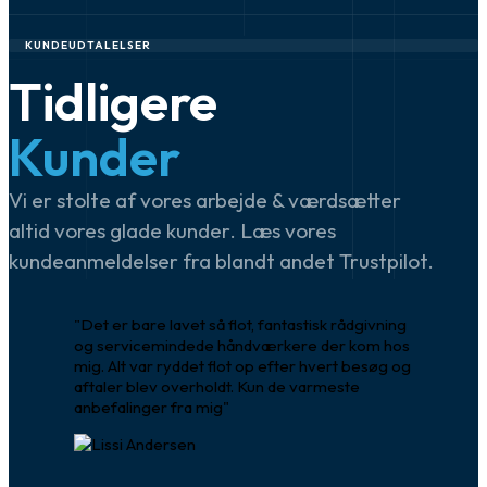
KUNDEUDTALELSER
Tidligere
Kunder
Vi er stolte af vores arbejde & værdsætter
altid vores glade kunder. Læs vores
kundeanmeldelser fra blandt andet Trustpilot.
"Det er bare lavet så flot, fantastisk rådgivning
og servicemindede håndværkere der kom hos
mig. Alt var ryddet flot op efter hvert besøg og
aftaler blev overholdt. Kun de varmeste
anbefalinger fra mig"