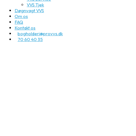
VVS Tjek
Døgnvagt VVS
Om os
FAQ
Kontakt os
bogholderi@provvs.dk
70 60 40 35