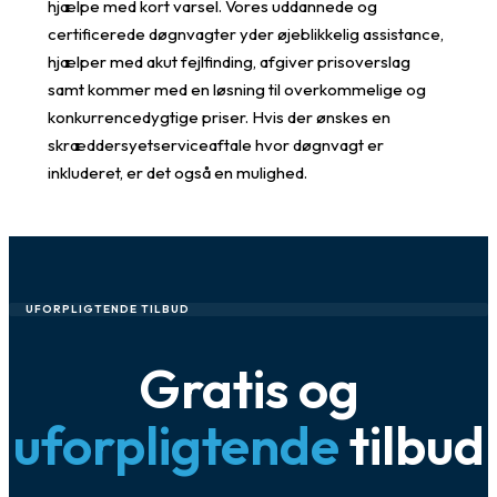
hjælpe med kort varsel. Vores uddannede og
certificerede døgnvagter yder øjeblikkelig assistance,
hjælper med akut fejlfinding, afgiver prisoverslag
samt kommer med en løsning til overkommelige og
konkurrencedygtige priser. Hvis der ønskes en
skræddersyetserviceaftale hvor døgnvagt er
inkluderet, er det også en mulighed.
UFORPLIGTENDE TILBUD
Gratis og
uforpligtende
tilbud