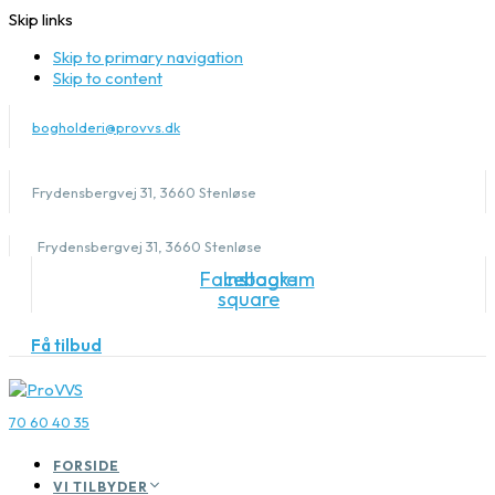
Skip links
Skip to primary navigation
Skip to content
bogholderi@provvs.dk
Frydensbergvej 31, 3660 Stenløse
Frydensbergvej 31, 3660 Stenløse
Facebook-
Instagram
square
Få tilbud
70 60 40 35
FORSIDE
VI TILBYDER