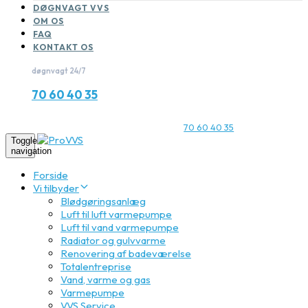
DØGNVAGT VVS
OM OS
FAQ
KONTAKT OS
døgnvagt 24/7
70 60 40 35
70 60 40 35
Toggle
navigation
Forside
Vi tilbyder
Blødgøringsanlæg
Luft til luft varmepumpe
Luft til vand varmepumpe
Radiator og gulvvarme
Renovering af badeværelse
Totalentreprise
Vand, varme og gas
Varmepumpe
VVS Service