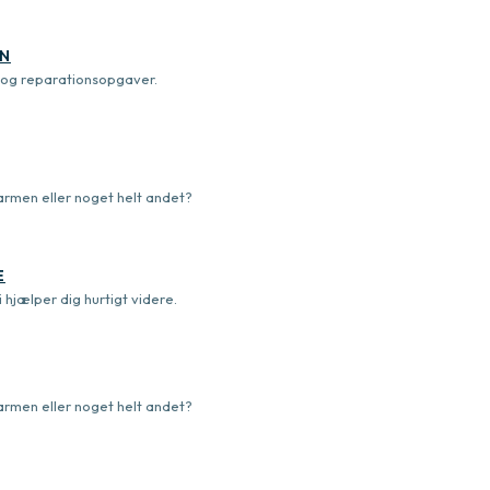
ON
e og reparationsopgaver.
rmen eller noget helt andet?
E
hjælper dig hurtigt videre.
rmen eller noget helt andet?