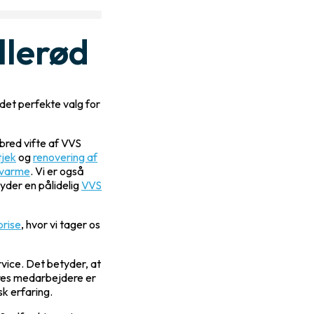
llerød
 det perfekte valg for
 bred vifte af VVS
tjek
og
renovering af
vvarme
. Vi er også
yder en pålidelig
VVS
prise
, hvor vi tager os
vice. Det betyder, at
ores medarbejdere er
k erfaring.