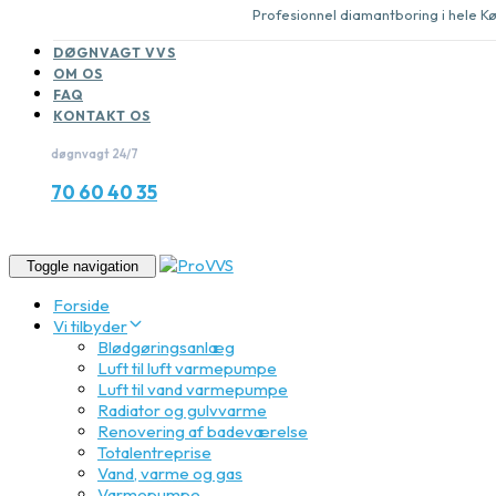
Profesionnel diamantboring i hele 
DØGNVAGT VVS
OM OS
FAQ
KONTAKT OS
døgnvagt 24/7
70 60 40 35
Toggle navigation
Forside
Vi tilbyder
Blødgøringsanlæg
Luft til luft varmepumpe
Luft til vand varmepumpe
Radiator og gulvvarme
Renovering af badeværelse
Totalentreprise
Vand, varme og gas
Varmepumpe