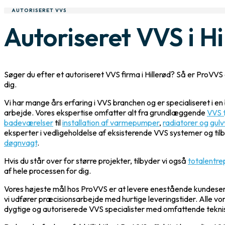
AUTORISERET VVS
Autoriseret VVS i Hi
Søger du efter et autoriseret VVS firma i Hillerød? Så er ProVVS
dig.
Vi har mange års erfaring i VVS branchen og er specialiseret i en
arbejde. Vores ekspertise omfatter alt fra grundlæggende
VVS 
badeværelser
til
installation af varmepumper
,
radiatorer og gul
eksperter i vedligeholdelse af eksisterende VVS systemer og tilb
døgnvagt
.
Hvis du står over for større projekter, tilbyder vi også
totalentre
af hele processen for dig.
Vores højeste mål hos ProVVS er at levere enestående kundeser
vi udfører præcisionsarbejde med hurtige leveringstider. Alle v
dygtige og autoriserede VVS specialister med omfattende teknis