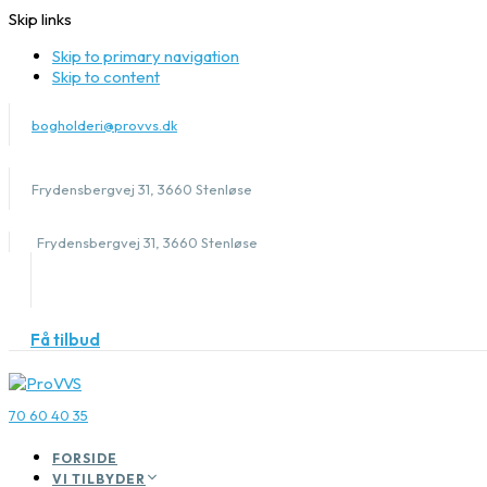
Skip links
Skip to primary navigation
Skip to content
bogholderi@provvs.dk
Frydensbergvej 31, 3660 Stenløse
Frydensbergvej 31, 3660 Stenløse
Få tilbud
70 60 40 35
FORSIDE
VI TILBYDER