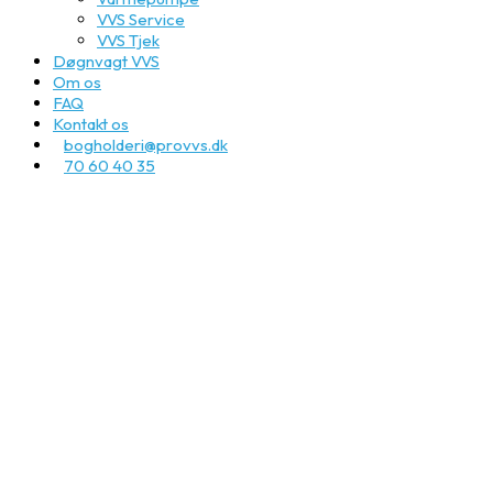
VVS Service
VVS Tjek
Døgnvagt VVS
Om os
FAQ
Kontakt os
bogholderi@provvs.dk
70 60 40 35