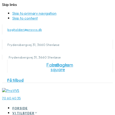
Skip links
Skip to primary navigation
Skip to content
bogholderi@provvs.dk
Frydensbergvej 31, 3660 Stenløse
Frydensbergvej 31, 3660 Stenløse
Facebook-
Instagram
square
Få tilbud
70 60 40 35
FORSIDE
VI TILBYDER