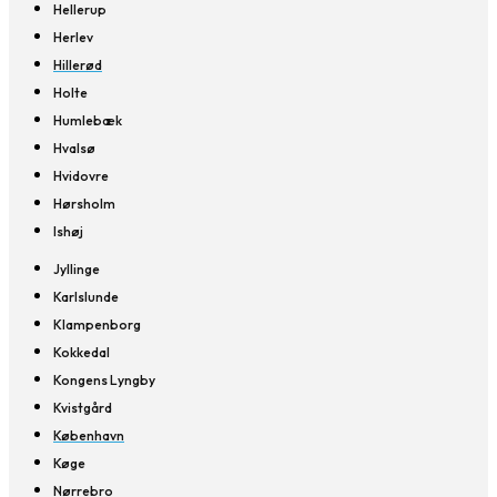
Hellerup
Herlev
Hillerød
Holte
Humlebæk
Hvalsø
Hvidovre
Hørsholm
Ishøj
Jyllinge
Karlslunde
Klampenborg
Kokkedal
Kongens Lyngby
Kvistgård
København
Køge
Nørrebro