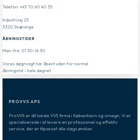
Telefon: +45 70 60 40 35
Industrivej 25
3320 Skævinge
ÅBNINGSTIDER
Man-fre: 07.30-16.30
Vores døgnvagt har åbent uden for normal
åbningstid - hele døgnet.
PROVVS APS
ProVVS er dit lokale VVS firma i København og omegn. Vi er
specialiserede i at levere en professionel og effektiv
service, der er tilpasset alle slags ønsker.