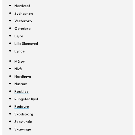
Nordvest
Sydhavnen
Vesterbro
Østerbro
Lejre
Lille Skensved
Lynge
Måløv
Nivå
Nordhavn
Nærum
Roskilde
Rungsted Kyst
Rødovre
Skodsborg
Skovlunde
Skævinge