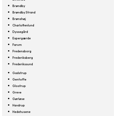
Brøndby
Brøndby Strand
Brønshøj
Charlottenlund
Dyssegård
Espergærde
Farum
Fredensborg
Frederiksberg
Frederikssund
Gadstrup
Gentofte
Glostrup
Greve
Gørløse
Havdrup
Hedehusene